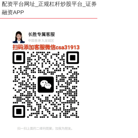
配资平台网址_正规杠杆炒股平台_证券
融资APP