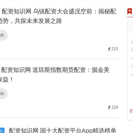
配资知识网 乌镇配资大会盛况空前：揭秘配
趋势，共探未来发展之路
识网
213
配资知识网 道琼斯指数期货配资：掘金美
收益！
识网
129
2
配资知识网 国十大配资平台App精选榜单
台