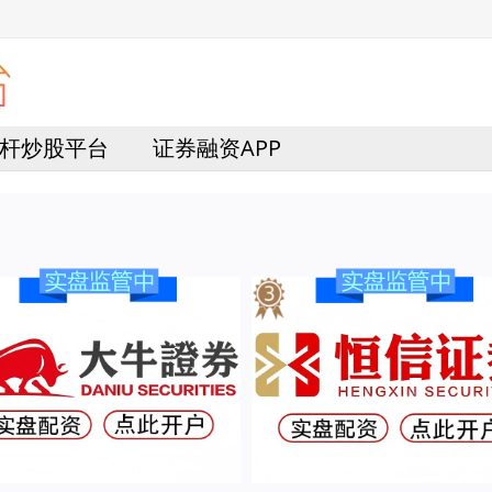
杆炒股平台
证券融资APP