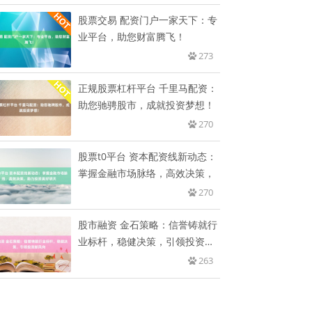
股票交易 配资门户一家天下：专
业平台，助您财富腾飞！
273
正规股票杠杆平台 千里马配资：
助您驰骋股市，成就投资梦想！
270
股票t0平台 资本配资线新动态：
掌握金融市场脉络，高效决策，
270
股市融资 金石策略：信誉铸就行
业标杆，稳健决策，引领投资新
风
263