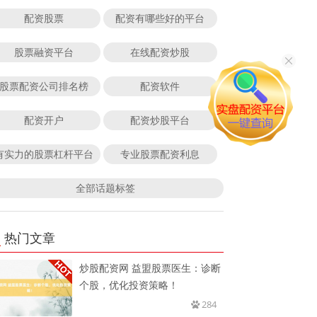
配资股票
配资有哪些好的平台
股票融资平台
在线配资炒股
股票配资公司排名榜
配资软件
配资开户
配资炒股平台
有实力的股票杠杆平台
专业股票配资利息
全部话题标签
热门文章
炒股配资网 益盟股票医生：诊断
个股，优化投资策略！
284