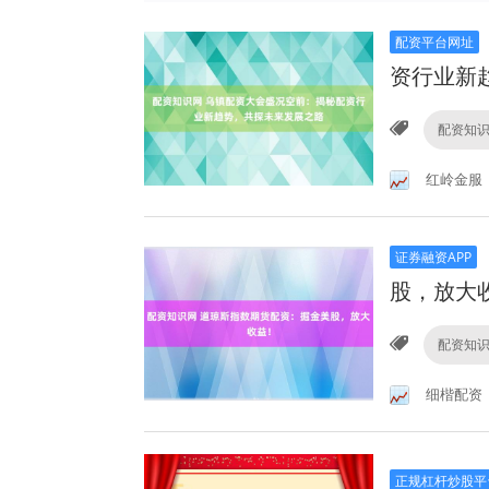
配资平台网址
资行业新
配资知
红岭金服
证券融资APP
股，放大
配资知
细楷配资
正规杠杆炒股平