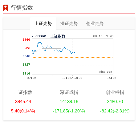
行情指数
上证走势
深证走势
创业走势
上证指数
深证成指
创业板指
3945.44
14139.16
3480.70
5.40
(0.14%)
-171.85
(-1.20%)
-82.42
(-2.31%)