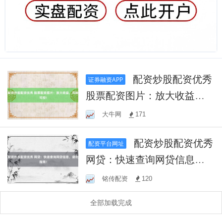
配资炒股配资优秀
证券融资APP
股票配资图片：放大收益，
风险可控！
大牛网
171
配资炒股配资优秀
配资平台网址
网贷：快速查询网贷信息，
避坑指南！
铭传配资
120
全部加载完成