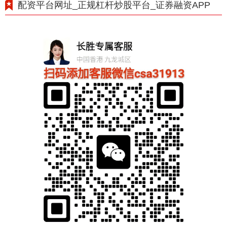
配资平台网址_正规杠杆炒股平台_证券融资APP