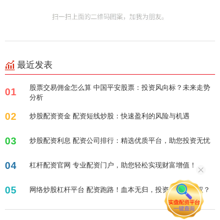
最近发表
股票交易佣金怎么算 中国平安股票：投资风向标？未来走势
01
分析
02
炒股配资资金 配资短线炒股：快速盈利的风险与机遇
03
炒股配资利息 配资公司排行：精选优质平台，助您投资无忧
04
杠杆配资官网 专业配资门户，助您轻松实现财富增值！
05
网络炒股杠杆平台 配资跑路！血本无归，投资者如何维权？