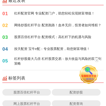
最近发表
01
杠杆配资官网 专业配资门户，助您轻松实现财富增值！
02
网络炒股杠杆平台 配资跑路！血本无归，投资者如何维权？
03
股票百倍杠杆平台 配资模式：高杠杆下的机遇与风险
04
按天配资 宝牛e配：专业股票配资，助您财富增值！
杠杆炒股最大几倍 杠杆股票交易：放大收益与风险的双刃剑
05
策略
标签列表
股票百倍杠杆平台
配资炒股
网上股票杠杆平台
配资查询