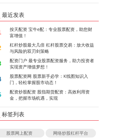
最近发表
按天配资 宝牛e配：专业股票配资，助您财
1
富增值！
杠杆炒股最大几倍 杠杆股票交易：放大收益
2
与风险的双刃剑策略
配资门户 最专业股票配资服务，助力投资者
3
实现资产增值梦想！
股票配资网 股票新手必学：K线图知识入
4
门，轻松掌握股市动态！
配资炒股配资 股指期货配资：高效利用资
5
金，把握市场机遇，实现
标签列表
股票网上配资
网络炒股杠杆平台