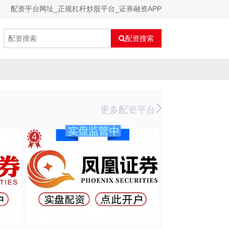
配资平台网址_正规杠杆炒股平台_证券融资APP
配资搜索
更多配资平台