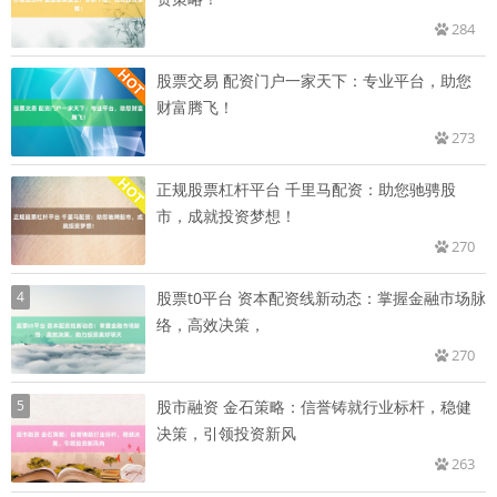
284
股票交易 配资门户一家天下：专业平台，助您
财富腾飞！
273
正规股票杠杆平台 千里马配资：助您驰骋股
市，成就投资梦想！
270
4
股票t0平台 资本配资线新动态：掌握金融市场脉
络，高效决策，
270
5
股市融资 金石策略：信誉铸就行业标杆，稳健
决策，引领投资新风
263