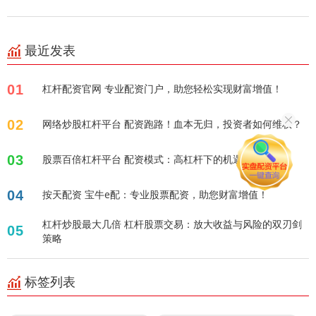
最近发表
01
杠杆配资官网 专业配资门户，助您轻松实现财富增值！
02
网络炒股杠杆平台 配资跑路！血本无归，投资者如何维权？
03
股票百倍杠杆平台 配资模式：高杠杆下的机遇与风险
04
按天配资 宝牛e配：专业股票配资，助您财富增值！
杠杆炒股最大几倍 杠杆股票交易：放大收益与风险的双刃剑
05
策略
标签列表