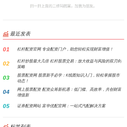
最近发表
01
杠杆配资官网 专业配资门户，助您轻松实现财富增值！
杠杆炒股最大几倍 杠杆股票交易：放大收益与风险的双刃剑
02
策略
股票配资网 股票新手必学：K线图知识入门，轻松掌握股市
03
动态！
网上股票配资 配资众筹新机遇：低门槛、高效率，共创财富
04
增值新
05
证券配资网站 富华优配官网：一站式汽配解决方案
标签列表