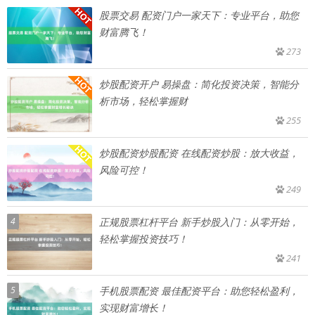
股票交易 配资门户一家天下：专业平台，助您
财富腾飞！
273
炒股配资开户 易操盘：简化投资决策，智能分
析市场，轻松掌握财
255
炒股配资炒股配资 在线配资炒股：放大收益，
风险可控！
249
4
正规股票杠杆平台 新手炒股入门：从零开始，
轻松掌握投资技巧！
241
5
手机股票配资 最佳配资平台：助您轻松盈利，
实现财富增长！