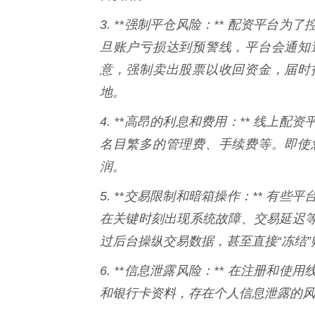
3. **强制平仓风险：** 配资平
旦账户亏损达到预警线，平台会通知
意，强制卖出股票以收回资金，届时
地。
4. **高昂的利息和费用：** 线
名目繁多的管理费、手续费等。即使
润。
5. **交易限制和暗箱操作：** 
在关键时刻出现系统故障、交易延迟
过后台操纵交易数据，甚至直接“冻结
6. **信息泄露风险：** 在注册
和银行卡资料，存在个人信息泄露的风