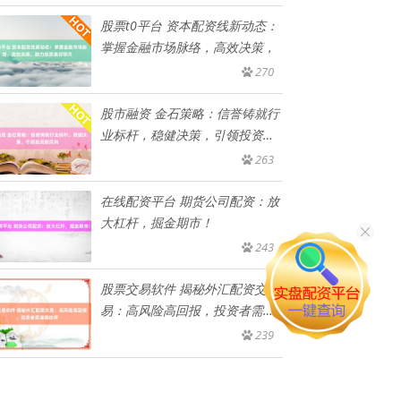
股票t0平台 资本配资线新动态：
掌握金融市场脉络，高效决策，
270
股市融资 金石策略：信誉铸就行
业标杆，稳健决策，引领投资新
风
263
在线配资平台 期货公司配资：放
大杠杆，掘金期市！
243
股票交易软件 揭秘外汇配资交
易：高风险高回报，投资者需谨
慎抉
239