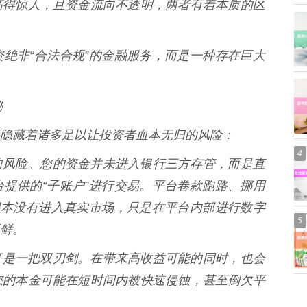
高得惊人，且资金流向不透明，两者有着本质的区
绝非“合法合规”的金融服务，而是一种存在巨大
。
秘
隐藏着诸多足以让投资者血本无归的风险：
4
最核心的风险。您的资金并未进入银行三方存管，而是直
提供的“子账户”进行交易。平台卷款跑路、挪用
根本没有进入真实市场，只是在平台内部进行数字
5
鲜。
* 杠杆是一把双刃剑。在带来高收益可能的同时，也会
您的本金可能在短时间内被快速侵蚀，甚至倒欠平