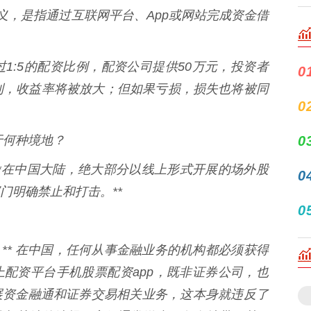
义，是指通过互联网平台、App或网站完成资金借
1:5的配资比例，配资公司提供50万元，投资者
0
利，收益率将被放大；但如果亏损，损失也将被同
0
于何种境地？
0
*在中国大陆，绝大部分以线上形式开展的场外股
0
门明确禁止和打击。**
0
定：** 在中国，任何从事金融业务的机构都必须获得
配资平台手机股票配资app，既非证券公司，也
展资金融通和证券交易相关业务，这本身就违反了