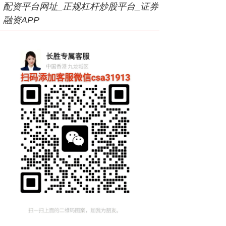
配资平台网址_正规杠杆炒股平台_证券
融资APP