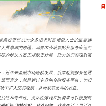
股票投资已成为众多追求财富增值人士的重要选
者大展拳脚的难题。乌鲁木齐股票配资服务应运而
便捷的解决方案正规配资炒股，助力他们实现财富
心，近年来金融市场蓬勃发展，股票配资服务也逐
，简而言之，就是通过专业的金融服务平台，为投
场中扩大交易规模，从而获取更高的收益。
灵活性和专业性。灵活性体现在投资者可以根据自
股配资 华林优配：精选好物，优享生活！
灵活选