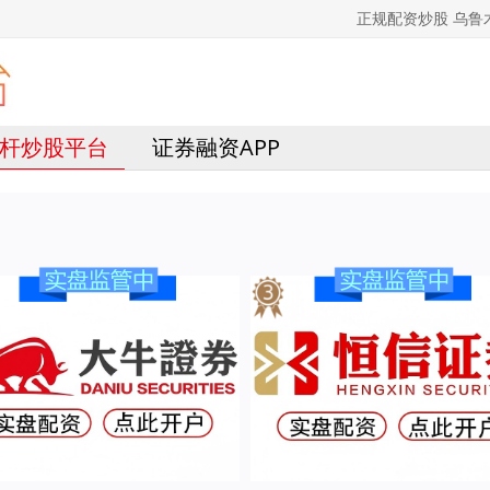
正规配资炒股 乌
杆炒股平台
证券融资APP