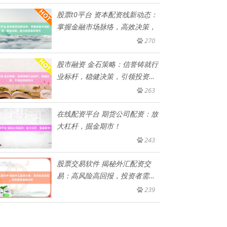
股票t0平台 资本配资线新动态：
掌握金融市场脉络，高效决策，
270
股市融资 金石策略：信誉铸就行
业标杆，稳健决策，引领投资新
风
263
在线配资平台 期货公司配资：放
大杠杆，掘金期市！
243
股票交易软件 揭秘外汇配资交
易：高风险高回报，投资者需谨
慎抉
239