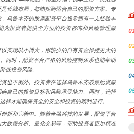
还是长线布局，都能找到适合自己的配资方案。专
股，乌鲁木齐的股票配资平台通常拥有一支经验丰
能为投资者提供全方位的投资咨询和风险管理服
0
0
可以实现以小博大，用较少的自有资金操控更大的
益。同时，配资平台严格的风险控制体系也能帮助
0
降低投资风险。
0
配资也不例外。投资者在选择乌鲁木齐股票配资服
0
明确自己的投资目标和风险承受能力。同时，选择
这样才能确保资金的安全和投资的顺利进行。
断创新和完善中。随着金融科技的发展，配资平台
如大数据分析、量化交易等，帮助投资者更加精准